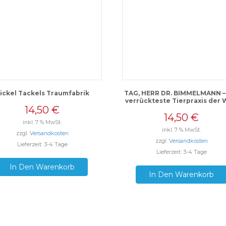
ickel Tackels Traumfabrik
TAG, HERR DR. BIMMELMANN –
verrückteste Tierpraxis der 
14,50
€
14,50
€
inkl. 7 % MwSt.
inkl. 7 % MwSt.
zzgl.
Versandkosten
zzgl.
Versandkosten
Lieferzeit: 3-4 Tage
Lieferzeit: 3-4 Tage
In Den Warenkorb
In Den Warenkorb