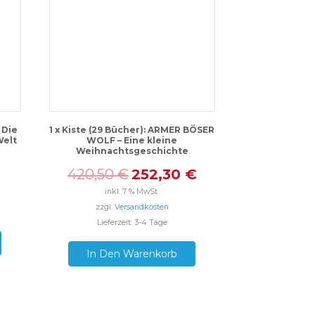
 Die
1 x Kiste (29 Bücher): ARMER BÖSER
Welt
WOLF – Eine kleine
Weihnachtsgeschichte
420,50
€
252,30
€
inkl. 7 % MwSt.
zzgl.
Versandkosten
Lieferzeit: 3-4 Tage
In Den Warenkorb