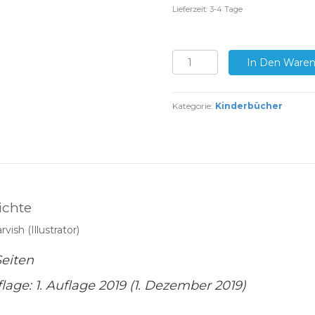
Lieferzeit: 3-4 Tage
ARMER
In Den Waren
BÖSER
WOLF
-
Eine
Kategorie:
Kinderbücher
kleine
Weihnachtsgeschichte
Menge
ichte
vish (Illustrator)
eiten
lage: 1. Auflage 2019 (1. Dezember 2019)