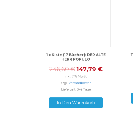
1 x Kiste (17 Bücher): DER ALTE
T
HERR POPULO
246,60
€
147,79
€
inkl. 7 % MwSt.
zzgl.
Versandkosten
Lieferzeit: 3-4 Tage
In Den Warenkorb