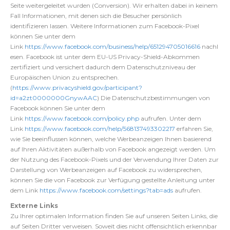
Seite weitergeleitet wurden (Conversion). Wir erhalten dabei in keinem
Fall Informationen, mit denen sich die Besucher persönlich
identifizieren lassen. Weitere Informationen zum Facebook-Pixel
können Sie unter dem
Link
https://www.facebook.com/business/help/651294705016616
nachl
esen. Facebook ist unter dem EU-US Privacy-Shield-Abkommen
zertifiziert und versichert dadurch dem Datenschutzniveau der
Europäischen Union zu entsprechen.
(
https://www.privacyshield.gov/participant?
id=a2zt0000000GnywAAC
) Die Datenschutzbestimmungen von
Facebook können Sie unter dem
Link
https://www.facebook.com/policy.php
aufrufen. Unter dem
Link
https://www.facebook.com/help/568137493302217
erfahren Sie,
wie Sie beeinflussen können, welche Werbeanzeigen Ihnen basierend
auf Ihren Aktivitäten außerhalb von Facebook angezeigt werden. Um
der Nutzung des Facebook-Pixels und der Verwendung Ihrer Daten zur
Darstellung von Werbeanzeigen auf Facebook zu widersprechen,
können Sie die von Facebook zur Verfügung gestellte Anleitung unter
dem Link
https://www.facebook.com/settings?tab=ads
aufrufen.
Externe Links
Zu Ihrer optimalen Information finden Sie auf unseren Seiten Links, die
auf Seiten Dritter verweisen. Soweit dies nicht offensichtlich erkennbar