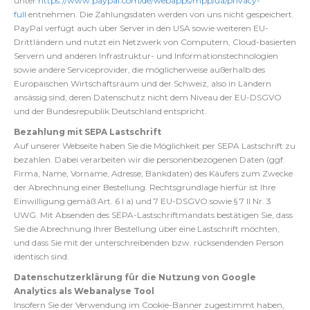
unter
https://www.paypal.com/de/webapps/mpp/ua/privacy-
full
entnehmen. Die Zahlungsdaten werden von uns nicht gespeichert.
PayPal verfügt auch über Server in den USA sowie weiteren EU-
Drittländern und nutzt ein Netzwerk von Computern, Cloud-basierten
Servern und anderen Infrastruktur- und Informationstechnologien
sowie andere Serviceprovider, die möglicherweise außerhalb des
Europäischen Wirtschaftsraum und der Schweiz, also in Ländern
ansässig sind, deren Datenschutz nicht dem Niveau der EU-DSGVO
und der Bundesrepublik Deutschland entspricht.
Bezahlung mit SEPA Lastschrift
Auf unserer Webseite haben Sie die Möglichkeit per SEPA Lastschrift zu
bezahlen. Dabei verarbeiten wir die personenbezogenen Daten (ggf.
Firma, Name, Vorname, Adresse, Bankdaten) des Käufers zum Zwecke
der Abrechnung einer Bestellung. Rechtsgrundlage hierfür ist Ihre
Einwilligung gemäß Art. 6 I a) und 7 EU-DSGVO sowie § 7 II Nr. 3
UWG. Mit Absenden des SEPA-Lastschriftmandats bestätigen Sie, dass
Sie die Abrechnung Ihrer Bestellung über eine Lastschrift möchten,
und dass Sie mit der unterschreibenden bzw. rücksendenden Person
identisch sind.
Datenschutzerklärung für die Nutzung von Google
Analytics als Webanalyse Tool
Insofern Sie der Verwendung im Cookie-Banner zugestimmt haben,