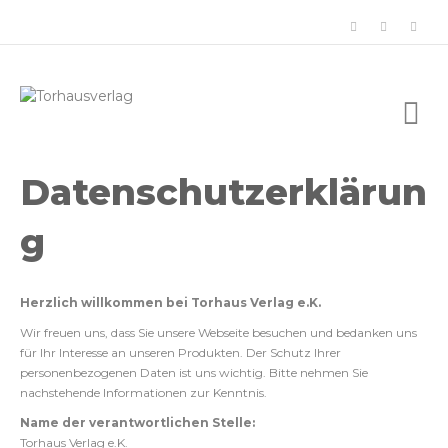
F
Y
I
a
o
n
c
u
s
N
e
t
t
a
b
u
a
v
o
b
g
i
o
e
r
g
Datenschutzerklärun
a
k
a
t
m
g
i
o
n
Herzlich willkommen bei Torhaus Verlag e.K.
Wir freuen uns, dass Sie unsere Webseite besuchen und bedanken uns
für Ihr Interesse an unseren Produkten. Der Schutz Ihrer
personenbezogenen Daten ist uns wichtig. Bitte nehmen Sie
nachstehende Informationen zur Kenntnis.
Name der verantwortlichen Stelle:
Torhaus Verlag e.K.