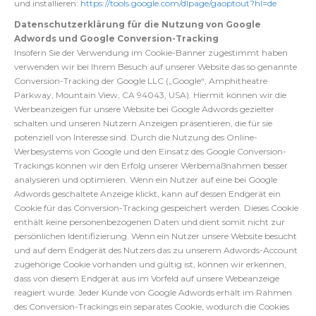
und installieren:
https://tools.google.com/dlpage/gaoptout?hl=de
Datenschutzerklärung für die Nutzung von Google
Adwords und Google Conversion-Tracking
Insofern Sie der Verwendung im Cookie-Banner zugestimmt haben
verwenden wir bei Ihrem Besuch auf unserer Website das so genannte
Conversion-Tracking der Google LLC („Google“, Amphitheatre
Parkway, Mountain View, CA 94043, USA). Hiermit können wir die
Werbeanzeigen für unsere Website bei Google Adwords gezielter
schalten und unseren Nutzern Anzeigen präsentieren, die für sie
potenziell von Interesse sind. Durch die Nutzung des Online-
Werbesystems von Google und den Einsatz des Google Conversion-
Trackings können wir den Erfolg unserer Werbemaßnahmen besser
analysieren und optimieren. Wenn ein Nutzer auf eine bei Google
Adwords geschaltete Anzeige klickt, kann auf dessen Endgerät ein
Cookie für das Conversion-Tracking gespeichert werden. Dieses Cookie
enthält keine personenbezogenen Daten und dient somit nicht zur
persönlichen Identifizierung. Wenn ein Nutzer unsere Website besucht
und auf dem Endgerät des Nutzers das zu unserem Adwords-Account
zugehörige Cookie vorhanden und gültig ist, können wir erkennen,
dass von diesem Endgerät aus im Vorfeld auf unsere Webeanzeige
reagiert wurde. Jeder Kunde von Google Adwords erhält im Rahmen
des Conversion-Trackings ein separates Cookie, wodurch die Cookies