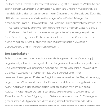
Ihr Internet-Browser übermittelt beim Zugriff auf unsere Webseite aus
technischen Gründen automatisch Daten an unseren Webserver. Es
handelt sich dabei unter anderem um Datum und Uhrzeit des Zugriffs,
URL der verweisenden Webseite, abgerufene Datei, Menge der
gesendeten Daten, Browsertyp und -version, Betriebssystem sowie Ihre
IP-Adresse. Diese Daten werden getrennt von anderen Daten, die Sie
im Rahmen der Nutzung unseres Angebotes eingeben, gespeichert.
Eine Zuordnung dieser Daten zu einer bestimmten Person ist uns
nicht möglich. Diese Daten werden zu statistischen Zwecken
ausgewertet und im Anschluss gelöscht.
Bestandsdaten
Sofern zwischen Ihnen und uns ein Vertragsverhältnis (Webshop)
begründet, inhaltlich ausgestaltet oder geändert werden soll, erheben
und verwenden wir personenbezogene Daten von Ihnen, soweit dies
zu diesen Zwecken erforderlich ist. Die Speicherung Ihrer
personenbezogenen Daten erfolgt insbesondere bei der Registrierung /
Login, dem Warenkorb und der Bezahl- und Abrechnungsfunktion.
Auf Anordnung der zuständigen Stellen dürfen wir im Einzelfall
Auskunft über diese Daten (Bestandsdaten) erteilen, soweit dies für
Zwecke der Strafverfolgung, zur Gefahrenabwehr, zur Erfüllung der
gesetzlichen Aufgaben der Verfassungsschutzbehörden oder des
Militärischen Abschirmdienstes oder zur Durchsetzung der Rechte am